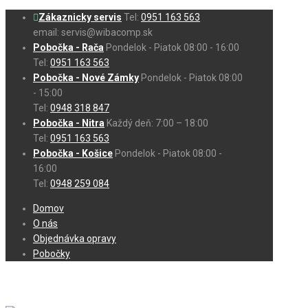
Zákaznicky servis
Tel:
0951 163 563
email: servis@wibacomp.sk
Pobočka - Rača
Pondelok - Piatok 08:00 - 16:00
Tel:
0951 163 563
Pobočka - Nové Zámky
Pondelok - Piatok 08:00
- 15:00
Tel:
0948 318 847
Pobočka - Nitra
Každý deň: 7:00 – 18:00
Tel:
0951 163 563
Pobočka - Košice
Pondelok - Piatok 08:00 -
16:00
Tel:
0948 259 084
Domov
O nás
Objednávka opravy
Pobočky