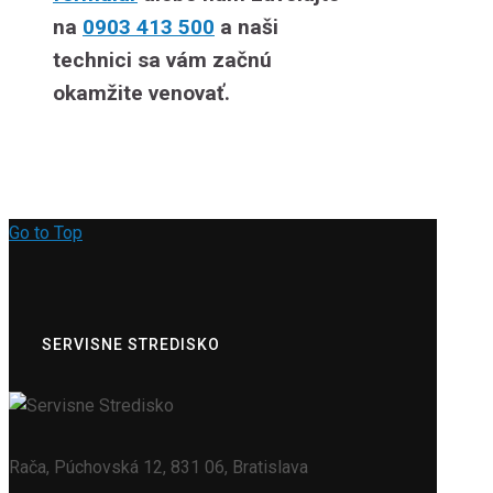
na
0903 413 500
a naši
technici sa vám začnú
okamžite venovať.
Go to Top
SERVISNE STREDISKO
Rača, Púchovská 12, 831 06, Bratislava