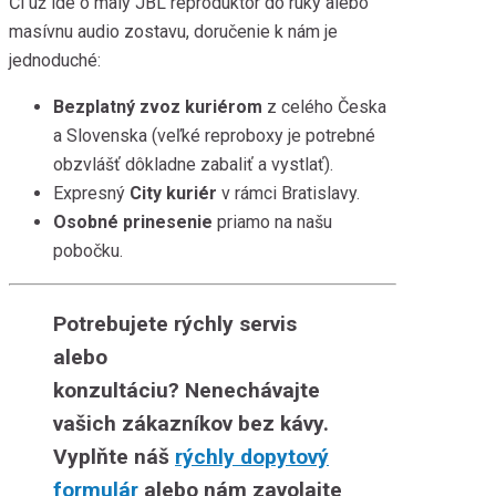
Či už ide o malý JBL reproduktor do ruky alebo
masívnu audio zostavu, doručenie k nám je
jednoduché:
Bezplatný zvoz kuriérom
z celého Česka
a Slovenska (veľké reproboxy je potrebné
obzvlášť dôkladne zabaliť a vystlať).
Expresný
City kuriér
v rámci Bratislavy.
Osobné prinesenie
priamo na našu
pobočku.
Potrebujete rýchly servis
alebo
konzultáciu?
Nenechávajte
vašich zákazníkov bez kávy.
Vyplňte náš
rýchly dopytový
formulár
alebo nám zavolajte