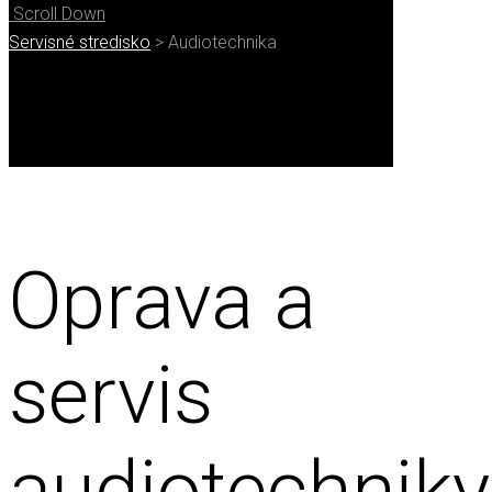
Scroll Down
Servisné stredisko
>
Audiotechnika
Oprava a
servis
audiotechniky