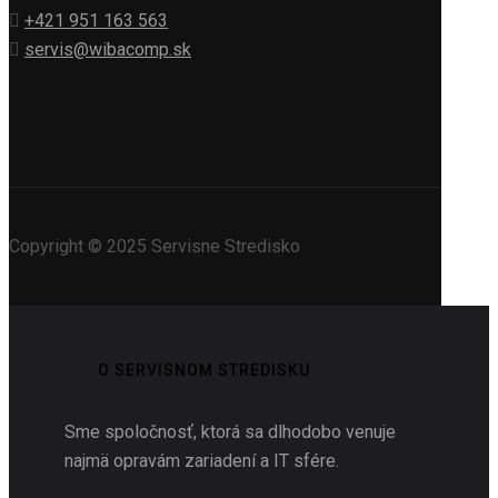
+421 951 163 563
servis@wibacomp.sk
Copyright © 2025 Servisne Stredisko
O SERVISNOM STREDISKU
Sme spoločnosť, ktorá sa dlhodobo venuje
najmä opravám zariadení a IT sfére.