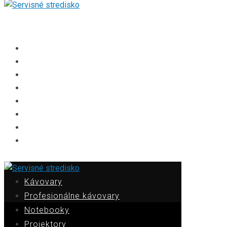
Kávovary
Profesionálne kávovary
Notebooky
Projektory
Audiotechnika
Herné konzoly
Garmin hodinky
Klimatizácie
Kávovary
Profesionálne kávovary
Notebooky
Projektory